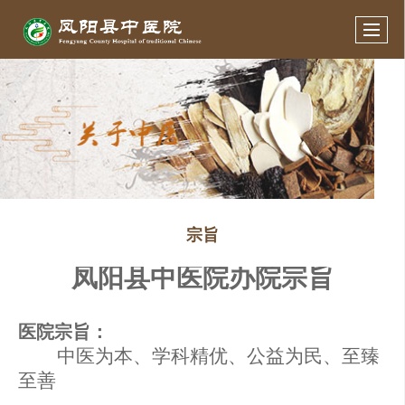
宗旨
凤阳县中医院办院宗旨
医院宗旨
：
中医为本
、
学科精优
、
公益为民
、
至臻
至善