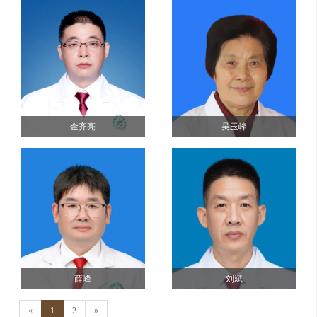
金齐亮
吴玉峰
薛峰
刘斌
«
1
2
»