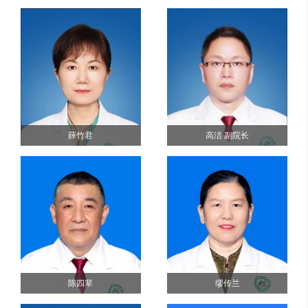
薛竹君
高洁 副院长
陈四辈
缪传兰