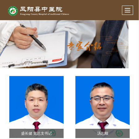
盛长健 党总支书记
汤志顺