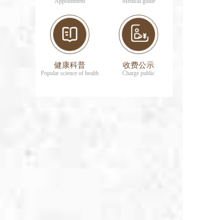
Appointment
Medical guide
健康科普
收费公示
Popular science of health
Charge public