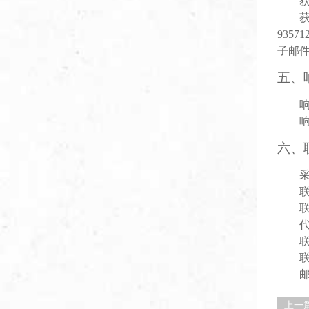
93571
子邮
五
、
六
、
上一