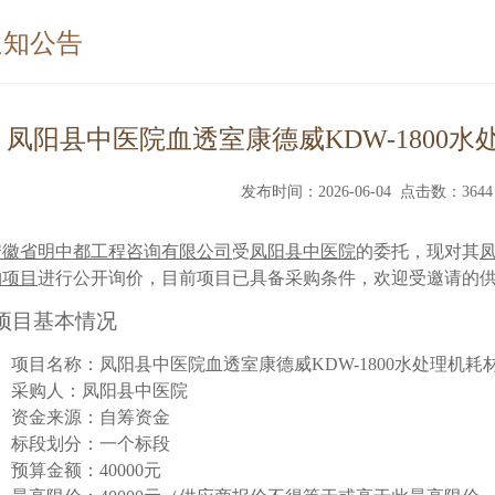
通知公告
凤阳县中医院血透室康德威KDW-1800
发布时间：2026-06-04 点击数：3644
安徽省明中都工程咨询有限公司
受
凤阳县中医院
的委托，
现对
其
购项目
进行
公开询价
，
目前项目已具备采购条件，欢迎
受邀请的
项目基本情况
1、项目名称
：凤阳县中医院血透室康德威
KDW-1800水处理机
、
采购人
：
凤阳县中医院
、
资金来源：
自筹资金
4、标段划分：一个标段
、
预算金额：
40000
元