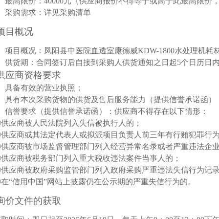
6、最高限价：
40000
元（供应商报价不得等于或高于此最高限价
、
采购
需求：详见采购清单
项目概况
、
项目
概况：
凤阳县中医院血透室康德威
KDW-1800水处理机
、
供货期：合同签订后自接到
采购人
供货通知之日
起
5
个日历日
供应商
资格要求
、
具备有效的营业执照
；
2、具有本次采购货物的供货及售后服务能力（
提供信誉承诺函
）
、
信誉要求（
提供
信誉
承诺函
）：供应商不得存在以下情形：
①供应商被人民法院列入失信被执行人的；
②供应商或其法定代表人或拟派项目负责人前三年有行贿犯罪行
③供应商被市场监督管理部门列入经营异常名录或者严重违法企
④供应商被税务部门列入重大税收违法案件当事人的；
⑤供应商被政府采购监管部门列入政府采购严重违法失信行为记
⑥在“信用中国”网站上披露仍在公示期的严重失信行为的。
询价文件
的获取