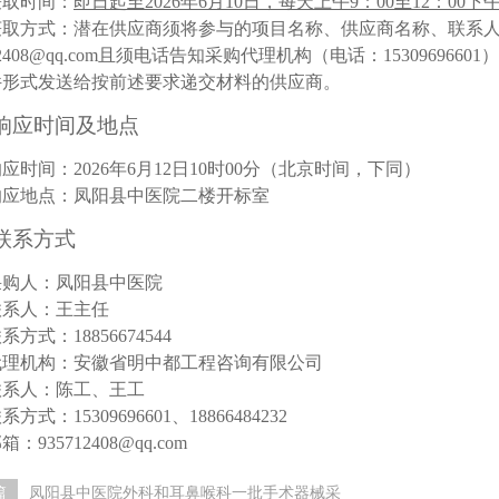
获取时间：
即日起至
2026年6月10日，每天上午9：00至12：00下
获取方式：
潜在供应商须将
参与的项目名称、供应商名称、
联系
2408@qq.com
且须电话告知采购代理机构（电话：
15309696601
）
件形式发送给按前述要求递交材料的供应商。
响应
时间及地点
响应
时间：
202
6
年
6
月
12
日
1
0
时
00
分（北京时间
，
下同
）
响应
地点：
凤阳县中医院二楼开标室
联系方式
采购人
：
凤阳县中医院
联系人：
王主任
联系方式：
18856674544
代理机构：安徽省明中都工程咨询有限公司
联系人：
陈工、王工
联系方式：
15309696601
、
18866484232
邮箱：
935712408
@qq.com
篇
凤阳县中医院外科和耳鼻喉科一批手术器械采