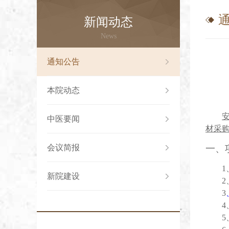
新闻动态
News
通知公告
本院动态
中医要闻
材采
会议简报
一、
新院建设
2
3
5