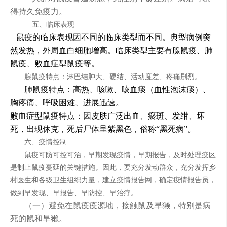
得持久免疫力。
五、临床表现
鼠疫的临床表现因不同的临床类型而不同。典型病例突
然发热，外周血白细胞增高。临床类型主要有腺鼠疫、肺
鼠疫、败血症型鼠疫等。
腺鼠疫特点：淋巴结肿大、硬结、活动度差、疼痛剧烈。
肺鼠疫特点：高热、咳嗽、咳血痰（血性泡沫痰）、
胸疼痛、呼吸困难、进展迅速。
败血症型鼠疫特点：因皮肤广泛出血、瘀斑、发绀、坏
死，出现休克，死后尸体呈紫黑色，俗称“黑死病”。
六、疫情控制
鼠疫可防可控可治，早期发现疫情，早期报告，及时处理疫区
是制止鼠疫蔓延的关键措施。因此，要充分发动群众，充分发挥乡
村医生和各级卫生组织力量，建立疫情报告网，确定疫情报告员，
做到早发现、早报告、早防控、早治疗。
（一）避免在鼠疫疫源地，接触鼠及旱獭，特别是病
死的鼠和旱獭。