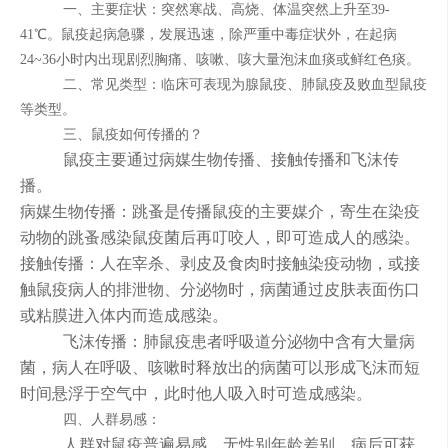
一、主要症状：突然寒战、高烧、体温突然上升至39-
41℃。鼠疫起病急骤，发展迅速，除严重中毒症状外，在起病
24~36小时内出现剧烈胸痛、咳嗽、咳大量泡沫血痰或鲜红色痰。
二、常见类型：临床可表现为腺鼠疫、肺鼠疫及败血型鼠疫
等类型。
三、鼠疫如何传播的？
鼠疫主要通过病媒生物传播、接触传播和飞沫传
播。
病媒生物传播：跳蚤是传播鼠疫的主要媒介，寄生在染疫
动物的跳蚤感染鼠疫菌后再叮咬人，即可造成人的感染。
接触传播：人在宰杀、剥皮及食肉时接触染疫动物，或接
触鼠疫病人的排泄物、分泌物时，病菌通过皮肤表面伤口
或粘膜进入体内而造成感染。
飞沫传播：肺鼠疫患者呼吸道分泌物中含有大量病
菌，病人在呼吸、咳嗽时释放出的病菌可以形成飞沫而短
时间悬浮于空气中，此时他人吸入时可造成感染。
四、人群易感：
人群对鼠疫普遍易感，无性别年龄差别。病后可获