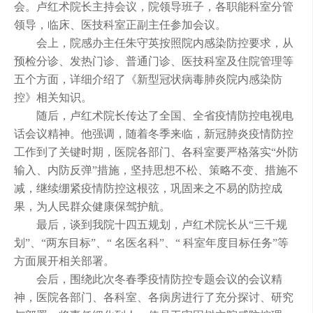
会。卢红术院长主持会议，院领导班子，各职能科室分管
领导，临床、医技科室正副主任参加会议。
会上，院感办主任朱守英按照院内感染防控要求，从
预检分诊、发热门诊、普通门诊、医技科室及住院管理等
五个方面，详细介绍了《新型冠状病毒肺炎院内感染防
控》相关知识。
随后，卢红术院长传达了全国、全省疫情防控电视电
话会议精神。他强调，随着冬季来临，新冠肺炎疫情防控
工作到了关键时期，医院各部门、各科室要严格落实“外防
输入、内防反弹”措施，坚持思想不松、策略不变、措施不
减，继续绷紧疫情防控这根弦，巩固来之不易的防控成
果，为人民群众健康保驾护航。
最后，谈到我院十四五规划，卢红术院长从“三千规
划”、“两东目标”、“
名医名科”、“
科室年度目标任务”等
方面展开相关部署。
会后，围绕此次冬春季疫情防控专题会议的会议精
神，医院各部门、各科室、各病房进行了充分探讨、研究