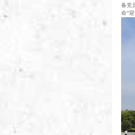
备党
命”