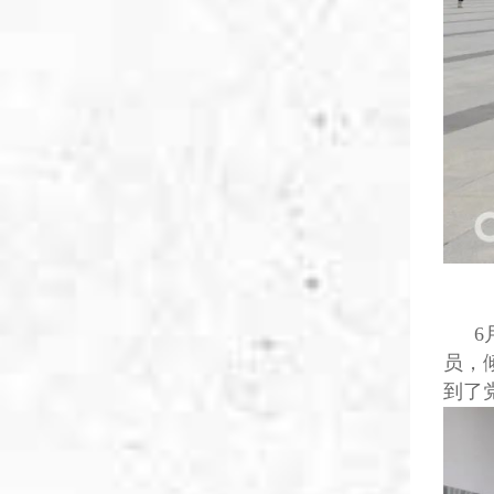
6
员，
到了