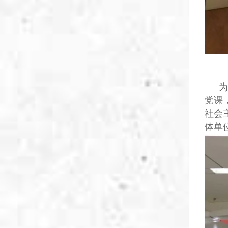
为
党课
社会
体单